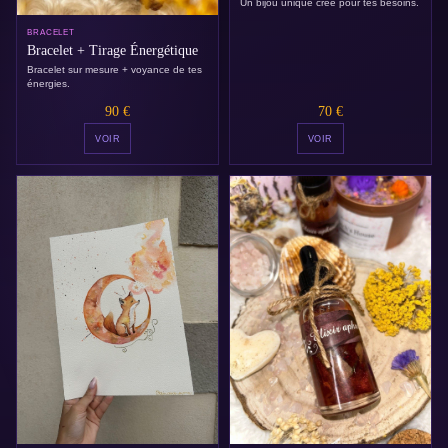
Un bijou unique créé pour tes besoins.
BRACELET
Bracelet + Tirage Énergétique
Bracelet sur mesure + voyance de tes
énergies.
90 €
70 €
VOIR
VOIR