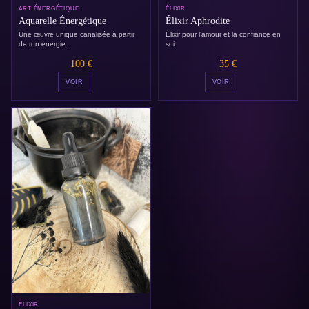
ART ÉNERGÉTIQUE
ÉLIXIR
Aquarelle Énergétique
Élixir Aphrodite
Une œuvre unique canalisée à partir
Élixir pour l'amour et la confiance en
de ton énergie.
soi.
100 €
35 €
VOIR
VOIR
ÉLIXIR