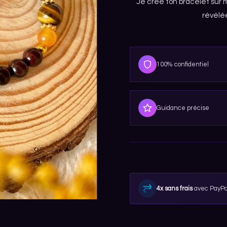
Je crée ton bracelet sur 
révélée
100% confidentiel
Guidance précise
4x sans frais
avec PayPa