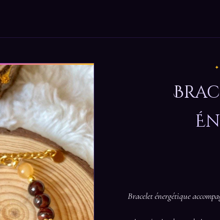
Brac
Én
Bracelet énergétique accompag