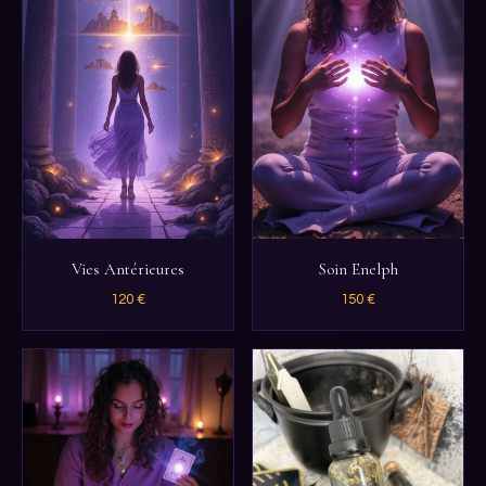
Vies Antérieures
Soin Enelph
120 €
150 €