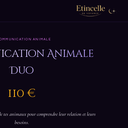
OMMUNICATION ANIMALE
cation Animale
Duo
110 €
tes animaux pour comprendre leur relation et leurs
besoins.