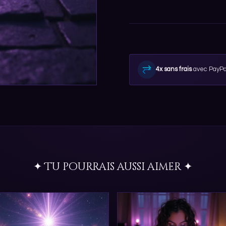
4x sans frais
avec PayPa
✦ Tu pourrais aussi aimer ✦