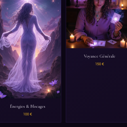
Voyance Générale
150 €
Énergies & Blocages
100 €